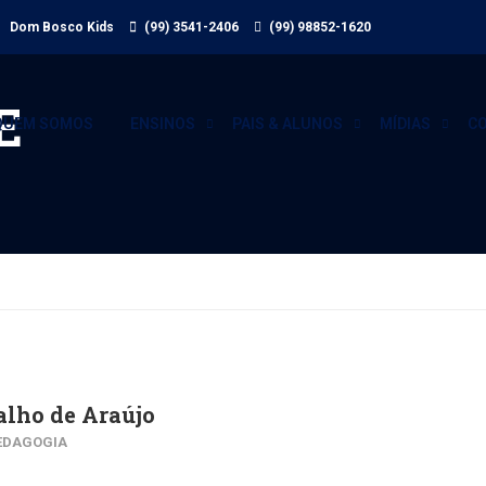
 Dom Bosco Kids
(99) 3541-2406
(99) 98852-1620
E
QUEM SOMOS
ENSINOS
PAIS & ALUNOS
MÍDIAS
C
alho de Araújo
PEDAGOGIA