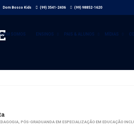
 Dom Bosco Kids
(99) 3541-2406
(99) 98852-1620
E
QUEM SOMOS
ENSINOS
PAIS & ALUNOS
MÍDIAS
C
ta
EDAGOGIA, PÓS-GRADUANDA EM ESPECIALIZAÇÃO EM EDUCAÇÃO INCL