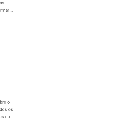
 as
ormar …
bre o
odos os
os na