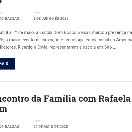
5
Data
or
CO BALSAS
3 DE JUNHO DE 2025
 abril a 1º de maio, a Escola Dom Bosco Balsas marcou presença na
25, o maior evento de inovação e tecnologia educacional da América
retores, Ricardo e Olívia, representaram a escola em São …
MAIS
ncontro da Família com Rafaela
im
Data
or
CO BALSAS
20 DE MAIO DE 2025