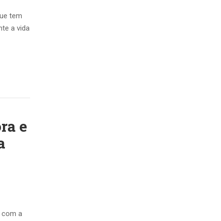
que tem
te a vida
ra e
a
a com a