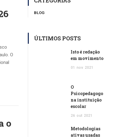
CATEGORIAS
26
BLOG
ÚLTIMOS POSTS
osco
Isto é redação
aulo. O
em movimento
ional
01
nov
2021
O
Psicopedagogo
na instituição
escolar
26
out
2021
a o
Metodologias
ativas usadas