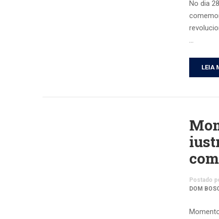
No dia 28
comemora
revoluci
…
LEIA 
Mome
ius
com
Postado p
DOM BOS
Momento 