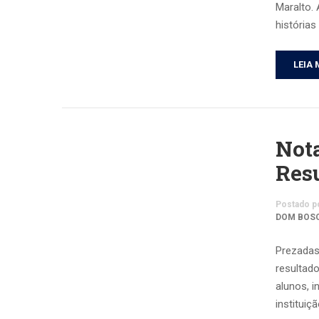
Maralto. 
história
LEIA 
Nota
Res
Postado p
DOM BOS
Prezadas
resultad
alunos, 
instituiç