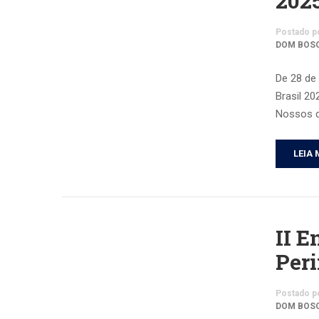
202
Postado p
DOM BOS
De 28 de
Brasil 20
Nossos di
LEIA 
II E
Per
Postado p
DOM BOS