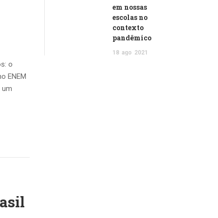
em nossas
escolas no
contexto
pandêmico
18
ago
2021
s: o
 no ENEM
m um
asil