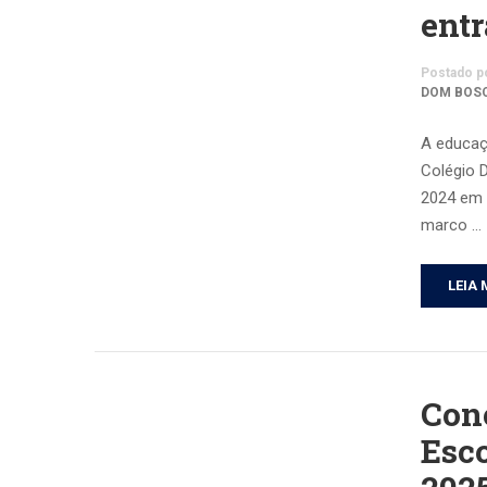
entr
Postado p
DOM BOS
A educaç
Colégio 
2024 em 
marco …
LEIA 
Cone
Esco