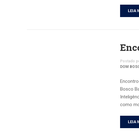
LEIA 
Enco
Postado p
DOM BOS
Encontro
Bosco Ba
Inteligê
como mo
LEIA 