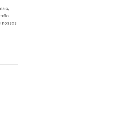
maio,
lexão
e nossos