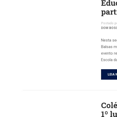
Edu
part
Postado p
DOM BOS
Nesta se
Balsas m
evento r
Escola d
LEIA 
Colé
1º l