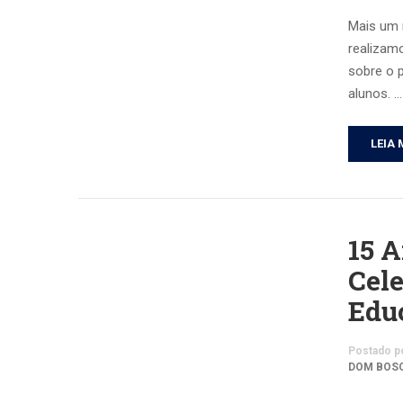
Mais um 
realizamo
sobre o 
alunos. …
LEIA 
15 A
Cel
Edu
Postado p
DOM BOS