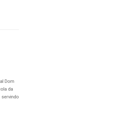
nal Dom
ola da
 servindo