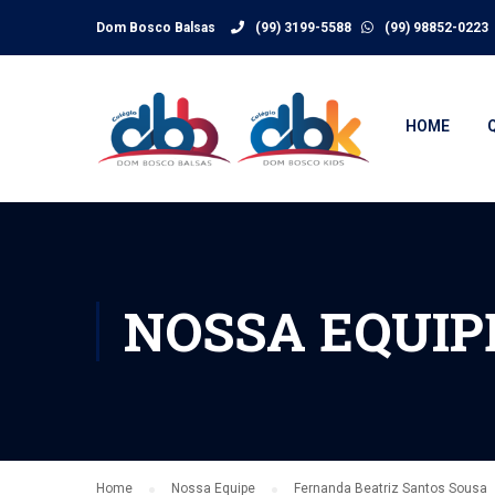
Dom Bosco Balsas
(99) 3199-5588
(99) 98852-0223
HOME
NOSSA EQUIP
Home
Nossa Equipe
Fernanda Beatriz Santos Sousa