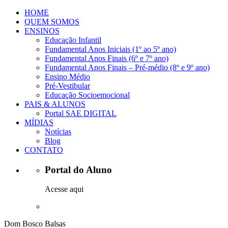
HOME
QUEM SOMOS
ENSINOS
Educação Infantil
Fundamental Anos Iniciais (1º ao 5º ano)
Fundamental Anos Finais (6º e 7º ano)
Fundamental Anos Finais – Pré-médio (8º e 9º ano)
Ensino Médio
Pré-Vestibular
Educação Socioemocional
PAIS & ALUNOS
Portal SAE DIGITAL
MÍDIAS
Notícias
Blog
CONTATO
Portal do Aluno
Acesse aqui
Dom Bosco Balsas