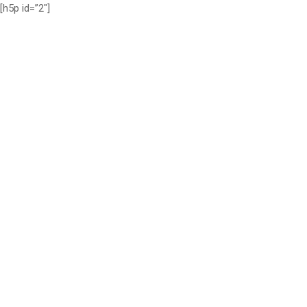
[h5p id=”2″]